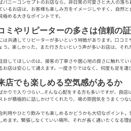
ばバニーコンセプトのお店なら、非日常の可愛さと大人の落ち
ているお店は、お客様も楽しみ方をイメージしやすく、自然と
見極める大きなポイントです。
コミやリピーターの多さは信頼の証
には共通してリピーターが多いという特徴があります。口コミサ
ょう。楽しかった、また行きたいという声が多いお店は、それ
注目してほしいのは、接客の丁寧さや居心地の良さに触れてい
るお店は安心して通えます。一度きりではなく、何度も足を運
来店でも楽しめる空気感があるか
ばかりで入りづらい...そんな心配をする方も多いですが、良
ストが積極的に話しかけてくれたり、場の雰囲気をうまくつな
会利用やひとり飲みでも楽しめるかどうかも大切なポイント。
しめます。緊張しなくていい場所、それが長く通いたくなる理