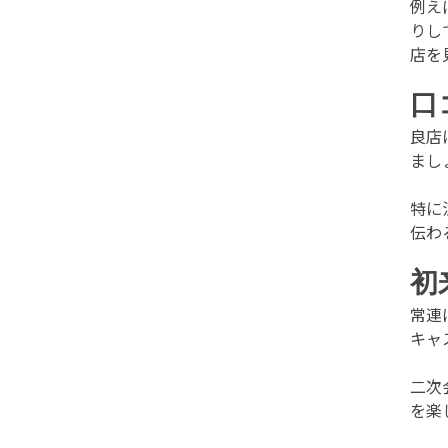
例え
りし
店を
口
良店
まし
特に
伝わ
初
常連
キャ
二次
を楽