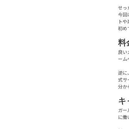
せっ
今回
トや
初め
料
良い
ーム
逆に
式サ
分か
キ
ガー
に働