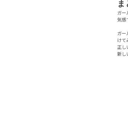
ま
ガー
気感
ガー
けて
正し
新し