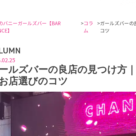
のバニーガールズバー【BAR
コラ
ガールズバーの
NCE】
ム
コツ
LUMN
.02.25
ールズバーの良店の見つけ方
お店選びのコツ