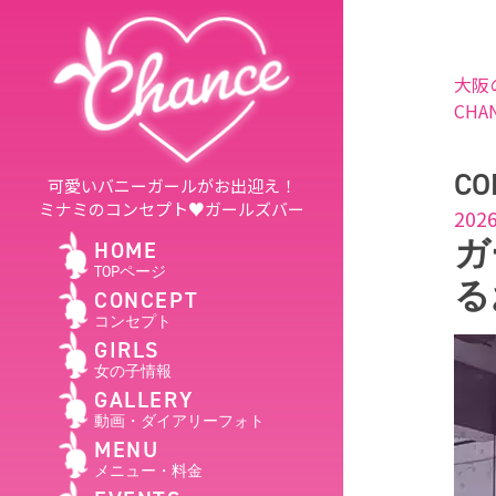
大阪
CHA
CO
可愛いバニーガールがお出迎え！
ミナミのコンセプト♥ガールズバー
2026
ガ
HOME
TOPページ
る
CONCEPT
コンセプト
GIRLS
女の子情報
GALLERY
動画・ダイアリーフォト
MENU
メニュー・料金