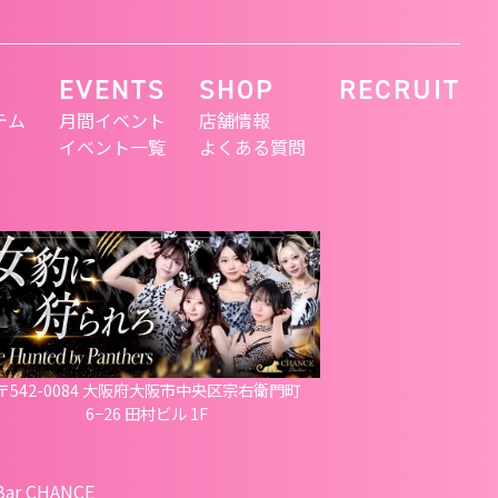
EVENTS
SHOP
RECRUIT
テム
月間イベント
店舗情報
イベント一覧
よくある質問
〒542-0084 大阪府大阪市中央区宗右衛門町
6−26 田村ビル 1F
 Bar CHANCE