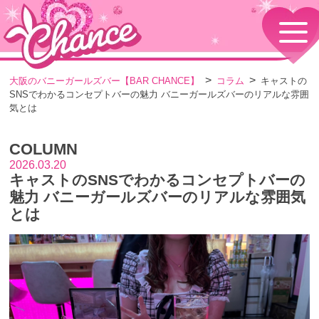
HOME
TOPページ
CONCEPT
大阪のバニーガールズバー【BAR CHANCE】
コラム
キャストの
コンセプト
SNSでわかるコンセプトバーの魅力 バニーガールズバーのリアルな雰囲
GIRLS
気とは
女の子情報
GALLERY
COLUMN
動画・ダイアリーフォト
2026.03.20
MENU
キャストのSNSでわかるコンセプトバーの
メニュー・料金
魅力 バニーガールズバーのリアルな雰囲気
EVENTS
とは
イベント情報
SHOP
店舗情報・よくある質問
VISITORS TO JAPAN
外国人観光客向け
RECRUIT
採用情報