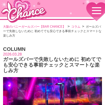
HOME
TOPページ
CONCEPT
大阪のバニーガールズバー【BAR CHANCE】
コラム
ガールズバ
コンセプト
ーで失敗しないために 初めてでも安心できる事前チェックとスマートな
GIRLS
楽しみ方
女の子情報
GALLERY
COLUMN
動画・ダイアリーフォト
2026.03.28
MENU
ガールズバーで失敗しないために 初めてで
メニュー・料金
も安心できる事前チェックとスマートな楽
EVENTS
しみ方
イベント情報
SHOP
店舗情報・よくある質問
VISITORS TO JAPAN
外国人観光客向け
RECRUIT
採用情報