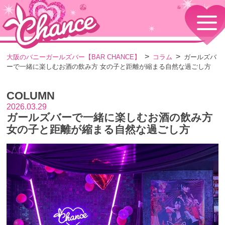
HOME
TOPページ
CONCEPT
大阪のバニーガールズバー【BAR CHANCE】
コラム
ガールズバ
コンセプト
ーで一緒に楽しむお酒の飲み方 女の子と距離が縮まる自然な過ごし方
GIRLS
女の子情報
COLUMN
GALLERY
動画・ダイアリーフォト
2026.03.29
ガールズバーで一緒に楽しむお酒の飲み方
MENU
メニュー・料金
女の子と距離が縮まる自然な過ごし方
EVENTS
イベント情報
SHOP
店舗情報・よくある質問
VISITORS TO JAPAN
外国人観光客向け
RECRUIT
採用情報