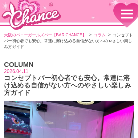
HOME
TOPページ
CONCEPT
大阪のバニーガールズバー【BAR CHANCE】
コラム
コンセプト
コンセプト
バー初心者でも安心。常連に溶け込める自信がない方へのやさしい楽し
GIRLS
み方ガイド
女の子情報
GALLERY
COLUMN
動画・ダイアリーフォト
2026.04.11
MENU
コンセプトバー初心者でも安心。常連に溶
メニュー・料金
け込める自信がない方へのやさしい楽しみ
EVENTS
方ガイド
イベント情報
SHOP
店舗情報・よくある質問
VISITORS TO JAPAN
外国人観光客向け
RECRUIT
採用情報