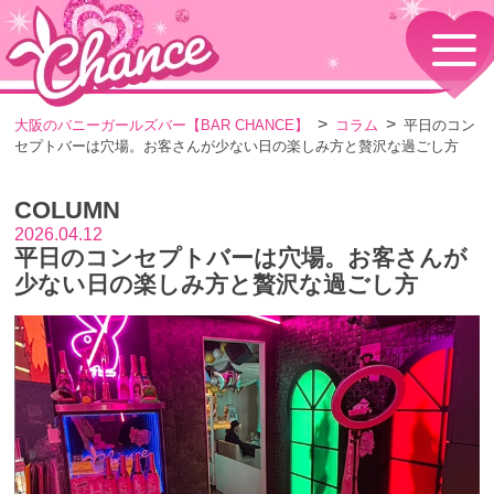
HOME
TOPページ
CONCEPT
大阪のバニーガールズバー【BAR CHANCE】
コラム
平日のコン
コンセプト
セプトバーは穴場。お客さんが少ない日の楽しみ方と贅沢な過ごし方
GIRLS
女の子情報
COLUMN
GALLERY
動画・ダイアリーフォト
2026.04.12
平日のコンセプトバーは穴場。お客さんが
MENU
メニュー・料金
少ない日の楽しみ方と贅沢な過ごし方
EVENTS
イベント情報
SHOP
店舗情報・よくある質問
VISITORS TO JAPAN
外国人観光客向け
RECRUIT
採用情報