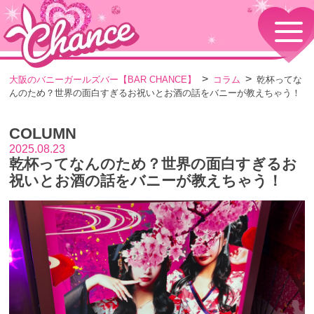
HOME
TOPページ
CONCEPT
大阪のバニーガールズバー【BAR CHANCE】
コラム
乾杯ってな
コンセプト
んのため？世界の面白すぎるお祝いとお酒の話をバニーが教えちゃう！
GIRLS
女の子情報
COLUMN
GALLERY
動画・ダイアリーフォト
2025.08.23
乾杯ってなんのため？世界の面白すぎるお
MENU
メニュー・料金
祝いとお酒の話をバニーが教えちゃう！
EVENTS
イベント情報
SHOP
店舗情報・よくある質問
VISITORS TO JAPAN
外国人観光客向け
RECRUIT
採用情報