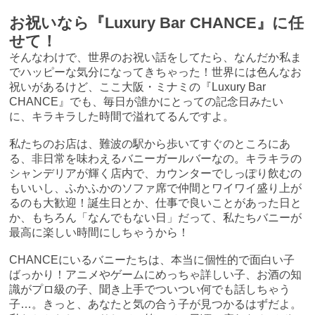
お祝いなら『Luxury Bar CHANCE』に任
せて！
そんなわけで、世界のお祝い話をしてたら、なんだか私ま
でハッピーな気分になってきちゃった！世界には色んなお
祝いがあるけど、ここ大阪・ミナミの『Luxury Bar
CHANCE』でも、毎日が誰かにとっての記念日みたい
に、キラキラした時間で溢れてるんですよ。
私たちのお店は、難波の駅から歩いてすぐのところにあ
る、非日常を味わえるバニーガールバーなの。キラキラの
シャンデリアが輝く店内で、カウンターでしっぽり飲むの
もいいし、ふかふかのソファ席で仲間とワイワイ盛り上が
るのも大歓迎！誕生日とか、仕事で良いことがあった日と
か、もちろん「なんでもない日」だって、私たちバニーが
最高に楽しい時間にしちゃうから！
CHANCEにいるバニーたちは、本当に個性的で面白い子
ばっかり！アニメやゲームにめっちゃ詳しい子、お酒の知
識がプロ級の子、聞き上手でついつい何でも話しちゃう
子…。きっと、あなたと気の合う子が見つかるはずだよ。