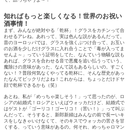
知ればもっと楽しくなる！世界のお祝い
酒事情！
まず、みんなが絶対やる「乾杯」！グラスをカチンって合
わせるアレね。あれって、実は色んな説があるんだって。
昔のヨーロッパでは、グラスを強くぶつけ合って、お互い
のお酒を少しだけグラスに入れ合うことで「毒が入ってま
せんよ～」っていう証明をしてた、なんていう物騒な説も
あれば、グラスを合わせる音で悪魔を追い払うっていう、
魔除けの意味があった、なんて説もあるらしいの。すごく
ない！？普段何気なくやってる乾杯に、そんな歴史があっ
たなんてビックリだよね！これからは、ちょっとだけドヤ
顔で乾杯できるかも（笑）
あとね、私が「めっちゃ楽しそう！」って思ったのが、ロ
シアの結婚式！ロシアといえばウォッカだけど、結婚式で
はゲストが「ゴーリコ！ゴーリコ！（苦い！）」って叫ぶ
んだって。そうすると、新郎新婦はみんなの前で長ーいキ
スをしなきゃいけなくて、そのキスでウォッカの苦さを甘
くする、っていう意味があるの。何それ、めっちゃロマン