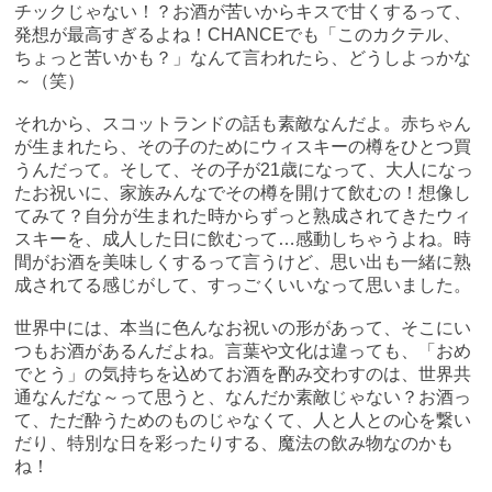
チックじゃない！？お酒が苦いからキスで甘くするって、
発想が最高すぎるよね！CHANCEでも「このカクテル、
ちょっと苦いかも？」なんて言われたら、どうしよっかな
～（笑）
それから、スコットランドの話も素敵なんだよ。赤ちゃん
が生まれたら、その子のためにウィスキーの樽をひとつ買
うんだって。そして、その子が21歳になって、大人になっ
たお祝いに、家族みんなでその樽を開けて飲むの！想像し
てみて？自分が生まれた時からずっと熟成されてきたウィ
スキーを、成人した日に飲むって…感動しちゃうよね。時
間がお酒を美味しくするって言うけど、思い出も一緒に熟
成されてる感じがして、すっごくいいなって思いました。
世界中には、本当に色んなお祝いの形があって、そこにい
つもお酒があるんだよね。言葉や文化は違っても、「おめ
でとう」の気持ちを込めてお酒を酌み交わすのは、世界共
通なんだな～って思うと、なんだか素敵じゃない？お酒っ
て、ただ酔うためのものじゃなくて、人と人との心を繋い
だり、特別な日を彩ったりする、魔法の飲み物なのかも
ね！