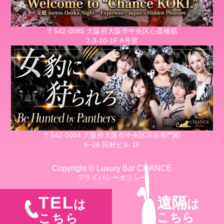
〒542-0085 大阪府大阪市中央区心斎橋筋
2-3-10-1F A号室
〒542-0084 大阪府大阪市中央区宗右衛門町
6−26 田村ビル 1F
Copyright © Luxury Bar CHANCE
プライバシーポリシー
TEL
遠隔
は
は
こちら
こちら