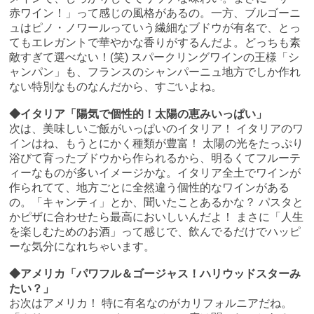
赤ワイン！」って感じの風格があるの。一方、ブルゴーニ
ュはピノ・ノワールっていう繊細なブドウが有名で、とっ
てもエレガントで華やかな香りがするんだよ。どっちも素
敵すぎて選べない！(笑) スパークリングワインの王様「シ
ャンパン」も、フランスのシャンパーニュ地方でしか作れ
ない特別なものなんだから、すごいよね。
◆イタリア「陽気で個性的！太陽の恵みいっぱい」
次は、美味しいご飯がいっぱいのイタリア！ イタリアのワ
インはね、もうとにかく種類が豊富！ 太陽の光をたっぷり
浴びて育ったブドウから作られるから、明るくてフルーテ
ィーなものが多いイメージかな。イタリア全土でワインが
作られてて、地方ごとに全然違う個性的なワインがある
の。「キャンティ」とか、聞いたことあるかな？ パスタと
かピザに合わせたら最高においしいんだよ！ まさに「人生
を楽しむためのお酒」って感じで、飲んでるだけでハッピ
ーな気分になれちゃいます。
◆アメリカ「パワフル＆ゴージャス！ハリウッドスターみ
たい？」
お次はアメリカ！ 特に有名なのがカリフォルニアだね。