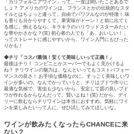
「カリフォルニアワイン」って、一度は聞いたことあるで
しょ？ アメリカのワインは、フランスとかの伝統的なスタ
イルとはちょっと違って、自由でパワフルなのが特徴！ 味
も香りも分かりやすくて、果実味がドーン！と前に出てく
る感じ。例えるなら、キラキラのハリウッドスターみたい
な華やかさかな？(笑) 初心者の人でも「あ、おいしい！」
ってストレートに感じやすいから、ワイン入門にもぴった
りかも！
◆チリ「コスパ最強！安くて美味しいって正義！」
最後はチリ！ コンビニとかスーパーでもよく見かけるよ
ね？ チリワインの魅力は、なんといってもコストパフォー
マンスの良さ！ お手頃な価格なのに、すっごく美味しいワ
インが多いの。なんでかっていうと、チリはブドウ作りに
最適な気候で、害虫も少ないから、安定して質の良いブド
ウが作れるからなんだって。賢いよね！(笑) だから、デイ
リーに飲むならチリワインは本当におすすめ。気軽にワイ
ンを楽しみたいって人に、ぜひ試してみてほしいな。
ワインが飲みたくなったらCHANCEに来
ない？