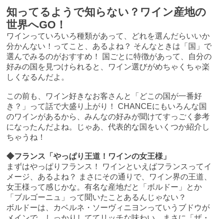
知ってるようで知らない？ワイン産地の
世界へGO！
ワインっていろいろ種類があって、どれを選んだらいいか
分かんない！ってこと、あるよね？ そんなときは「国」で
選んでみるのがおすすめ！ 国ごとに特徴があって、自分の
好みの国を見つけられると、ワイン選びがめちゃくちゃ楽
しくなるんだよ。
この前も、ワイン好きなお客さんと「どこの国が一番好
き？」って話で大盛り上がり！ CHANCEにもいろんな国
のワインがあるから、みんなの好みが聞けてすっごく参考
になったんだよね。じゃあ、代表的な国をいくつか紹介し
ちゃうね！
◆フランス「やっぱり王道！ワインの女王様」
まずはやっぱりフランス！ ワインといえばフランスってイ
メージ、あるよね？ まさにその通りで、ワイン界の王道、
女王様って感じかな。有名な産地だと「ボルドー」とか
「ブルゴーニュ」って聞いたことあるんじゃない？
ボルドーは、カベルネ・ソーヴィニヨンっていうブドウが
メインで、しっかりしててリッチな味わい。まさに「ザ・