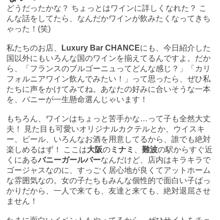
どうだったかな？ ちょっとはワインに詳しくなれた？ こ
んな話をしてたら、なんだかワインが飲みたくなってきち
ゃった！(笑)
私たちのお店、
Luxury Bar CHANCE
にも、今日紹介した
国以外にもいろんな国のワインを揃えてるんですよ。だか
ら、「フランスのブルゴーニュってどんな感じ？」「カリ
フォルニアワイン飲んでみたい！」って思ったら、ぜひ私
たちに声をかけてみてね。あなたの好みに合いそうな一本
を、バニーが一生懸命選んじゃいます！
もちろん、ワインはちょっと苦手かな…って子も全然大丈
夫！ 見た目も可愛いオリジナルカクテルとか、ウイスキ
ー、ビール、いろんなお酒を用意してるから、誰でも絶対
楽しめるはず！ ここは
大阪
の
ミナミ
、
難波
の駅からすぐ近
くにある
バニーガールバー
なんだけど、店内はキラキラで
ゴージャスなのに、すっごく居心地が良くてアットホーム
な雰囲気なの。女の子たちもみんな個性的で面白い子ばっ
かりだから、一人で来ても、友達と来ても、絶対退屈させ
ません！