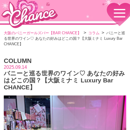
HOME
TOPページ
CONCEPT
大阪のバニーガールズバー【BAR CHANCE】
コラム
バニーと巡
コンセプト
る世界のワイン♡ あなたの好みはどこの国？【大阪ミナミ Luxury Bar
GIRLS
CHANCE】
女の子情報
GALLERY
COLUMN
動画・ダイアリーフォト
2025.09.14
MENU
バニーと巡る世界のワイン♡ あなたの好み
メニュー・料金
はどこの国？【大阪ミナミ Luxury Bar
EVENTS
CHANCE】
イベント情報
SHOP
店舗情報・よくある質問
VISITORS TO JAPAN
外国人観光客向け
RECRUIT
採用情報