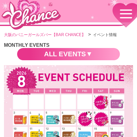
HOME
TOPページ
CONCEPT
大阪のバニーガールズバー【BAR CHANCE】
イベント情報
コンセプト
GIRLS
MONTHLY EVENTS
女の子情報
ALL EVENTS
GALLERY
動画・ダイアリーフォト
MENU
メニュー・料金
EVENTS
イベント情報
SHOP
店舗情報・よくある質問
VISITORS TO JAPAN
外国人観光客向け
RECRUIT
採用情報