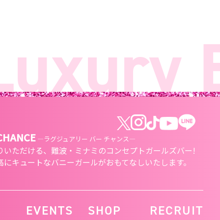
xury B
 CHANCE
―ラグジュアリー バー チャンス―
りいただける、
難波・ミナミのコンセプトガールズバー!
高にキュートな
バニーガールがおもてなしいたします。
EVENTS
SHOP
RECRUIT