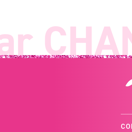
r CHAN
CO